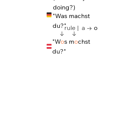
doing?)
"Was machst
du?"
rule | a →
o
↓ ↓
"W
o
s m
o
chst
du?"