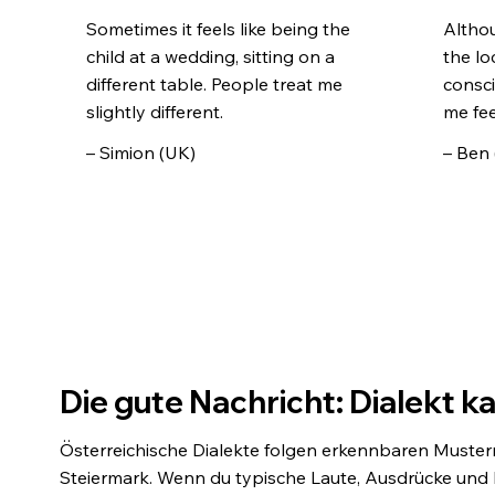
Sometimes it feels like being the
Altho
child at a wedding, sitting on a
the lo
different table. People treat me
consci
slightly different.
me fee
– Simion (UK)
– Ben
Die gute Nachricht: Dialekt k
Österreichische Dialekte folgen erkennbaren Mustern 
Steiermark. Wenn du typische Laute, Ausdrücke un