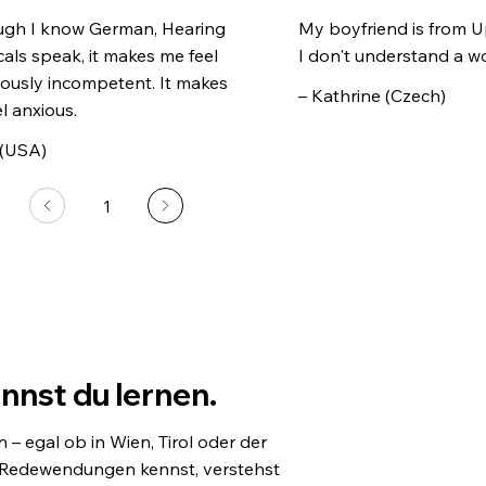
ugh I know German, Hearing
My boyfriend is from 
cals speak, it makes me feel
I don't understand a w
ously incompetent. It makes
– Kathrine (Czech)
l anxious.
 (USA)
1
Seite
1
annst du lernen.
– egal ob in Wien, Tirol oder der
d Redewendungen kennst, verstehst